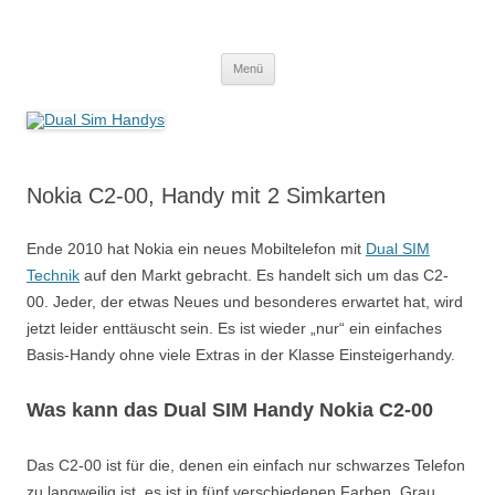
Zum
Inhalt
Dual Sim Handys
springen
Smartphones & Adapter
Menü
Nokia C2-00, Handy mit 2 Simkarten
Ende 2010 hat Nokia ein neues Mobiltelefon mit
Dual SIM
Technik
auf den Markt gebracht. Es handelt sich um das C2-
00. Jeder, der etwas Neues und besonderes erwartet hat, wird
jetzt leider enttäuscht sein. Es ist wieder „nur“ ein einfaches
Basis-Handy ohne viele Extras in der Klasse Einsteigerhandy.
Was kann das Dual SIM Handy Nokia C2-00
Das C2-00 ist für die, denen ein einfach nur schwarzes Telefon
zu langweilig ist, es ist in fünf verschiedenen Farben, Grau,