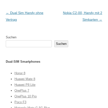
Beitragsnavigation
←
Dual Sim Handy ohne
Nokia C2-00, Handy mit 2
Vertrag
Simkarten
→
Suchen
Suchen
Dual-SIM Smartphones
Honor 8
Huawei Mate 8
Huawei P8 Lite
OnePlus 7
OnePlus 10 Pro
Poco F3
Motorola Moto G 5G Plus